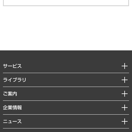
サービス
経営戦略
ライブラリ
組織・人事戦略
経済調査
ご案内
デジタルイノベーション
レポート
国際（グローバルビジネス・開発支援・国際戦略・グローバルヘルス）
セミナー・イベント情報
企業情報
コラム
サステナビリティ（環境・資源・エネルギー・ESG・人権）
MUFGビジネスセミナー
調査・研究報告書
私たちの想い
共生・ダイバーシティ
ニュース
受託案件情報
クローズアップ
社長メッセージ
GRC（ガバナンス・リスク・コンプライアンス）・防災（政策）
その他お申し込み