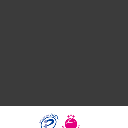
経営戦略
組織・人事戦略
デジタルイノベーション
国際（グローバルビジネス・開発支援・国際戦略・グローバル
サステナビリティ（環境・資源・エネルギー・ESG・人権）
共生・ダイバーシティ
GRC（ガバナンス・リスク・コンプライアンス）・防災（政策
経済・産業・雇用・労働
医療・介護・福祉・教育・子ども
自治体経営・官民協働
まちづくり・観光・交通・スポーツ・スマートシティ
自然資源・農林水産業・食料システム