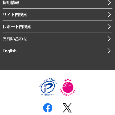
ニュースリリース
経営用語集
採用情報
会社概要
経済・産業・雇用・労働
調査協力のお願い
お知らせ
受託・受注実績（官公庁関連）
企業理念
医療・介護・福祉・教育・子ども
サイト内検索
メディア掲載・出演
役員一覧
自治体経営・官民協働
寄稿記事
沿革
レポート内検索
まちづくり・観光・交通・スポーツ・スマートシティ
書籍
組織図・本部部室紹介
自然資源・農林水産業・食料システム
お問い合わせ
インドネシア現地法人
決算公告
English
業績ハイライト
アクセスマップ
個人情報保護方針
環境方針
サステナビリティ
特定商取引法に基づく表示
SNSアカウントコミュニティガイドライン
反社会的勢力に対する基本方針
個人情報の取り扱いについて