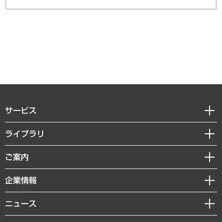
サービス
経営戦略
ライブラリ
組織・人事戦略
経済調査
ご案内
デジタルイノベーション
レポート
国際（グローバルビジネス・開発支援・国際戦略・グローバルヘルス）
セミナー・イベント情報
企業情報
コラム
サステナビリティ（環境・資源・エネルギー・ESG・人権）
MUFGビジネスセミナー
調査・研究報告書
私たちの想い
共生・ダイバーシティ
ニュース
受託案件情報
クローズアップ
社長メッセージ
GRC（ガバナンス・リスク・コンプライアンス）・防災（政策）
その他お申し込み