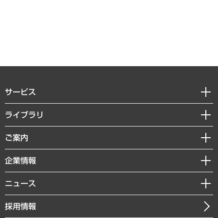
サービス
経営戦略
ライブラリ
組織・人事戦略
経済調査
ご案内
デジタルイノベーション
レポート
国際（グローバルビジネス・開発支援・国際戦略・グローバルヘルス）
セミナー・イベント情報
企業情報
コラム
サステナビリティ（環境・資源・エネルギー・ESG・人権）
MUFGビジネスセミナー
調査・研究報告書
私たちの想い
共生・ダイバーシティ
ニュース
受託案件情報
クローズアップ
社長メッセージ
GRC（ガバナンス・リスク・コンプライアンス）・防災（政策）
その他お申し込み
ニュースリリース
経営用語集
採用情報
会社概要
経済・産業・雇用・労働
調査協力のお願い
お知らせ