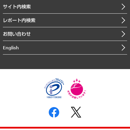
受託・受注実績（官公庁関連）
企業理念
医療・介護・福祉・教育・子ども
サイト内検索
メディア掲載・出演
役員一覧
自治体経営・官民協働
寄稿記事
沿革
レポート内検索
まちづくり・観光・交通・スポーツ・スマートシティ
書籍
組織図・本部部室紹介
自然資源・農林水産業・食料システム
お問い合わせ
インドネシア現地法人
決算公告
English
業績ハイライト
アクセスマップ
個人情報保護方針
環境方針
サステナビリティ
特定商取引法に基づく表示
SNSアカウントコミュニティガイドライン
反社会的勢力に対する基本方針
個人情報の取り扱いについて
書面による個人情報の開示等の請求の手続きについて