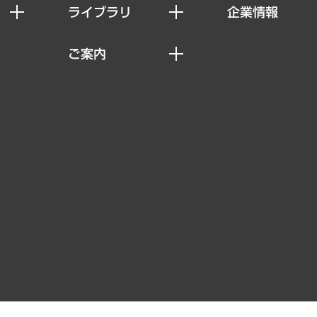
ライブラリ
企業情報
経済調査
私たちの想い
ご案内
レポート
社長メッセージ
セミナー・イベント情報
コラム
会社概要
MUFGビジネスセミナー
ヘルス）
調査・研究報告書
企業理念
受託案件情報
クローズアップ
役員一覧
その他お申し込み
経営用語集
沿革
調査協力のお願い
）
受託・受注実績（官公庁関連）
組織図・本部部室紹介
メディア掲載・出演
インドネシア現地法人
寄稿記事
決算公告
書籍
業績ハイライト
アクセスマップ
個人情報保護方針