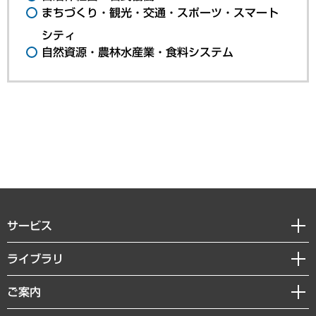
まちづくり・観光・交通・スポーツ・スマート
シティ
自然資源・農林水産業・食料システム
サービス
経営戦略
ライブラリ
組織・人事戦略
経済調査
ご案内
デジタルイノベーション
レポート
国際（グローバルビジネス・開発支援・国際戦略・グローバルヘルス）