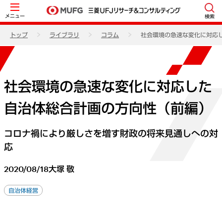
メニュー
検索
トップ
ライブラリ
コラム
社会環境の急速な変化に対応
社会環境の急速な変化に対応した
自治体総合計画の方向性（前編）
コロナ禍により厳しさを増す財政の将来見通しへの対
応
2020/08/18
大塚 敬
自治体経営