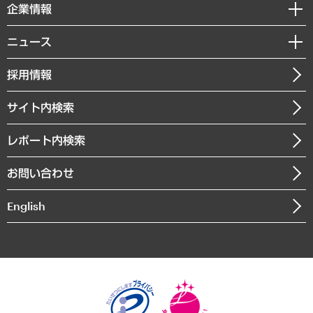
セミナー・イベント情報
企業情報
コラム
サステナビリティ（環境・資源・エネルギー・ESG・人権）
MUFGビジネスセミナー
調査・研究報告書
私たちの想い
共生・ダイバーシティ
ニュース
受託案件情報
クローズアップ
社長メッセージ
GRC（ガバナンス・リスク・コンプライアンス）・防災（政策）
その他お申し込み
ニュースリリース
経営用語集
採用情報
会社概要
経済・産業・雇用・労働
調査協力のお願い
お知らせ
受託・受注実績（官公庁関連）
企業理念
医療・介護・福祉・教育・子ども
サイト内検索
メディア掲載・出演
役員一覧
自治体経営・官民協働
寄稿記事
沿革
レポート内検索
まちづくり・観光・交通・スポーツ・スマートシティ
書籍
組織図・本部部室紹介
自然資源・農林水産業・食料システム
お問い合わせ
インドネシア現地法人
決算公告
English
業績ハイライト
アクセスマップ
個人情報保護方針
環境方針
サステナビリティ