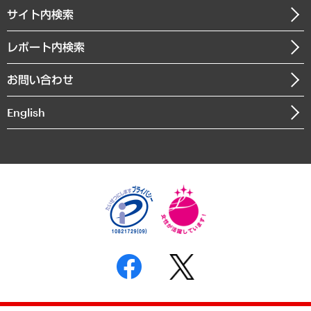
企業理念
医療・介護・福祉・教育・子ども
サイト内検索
メディア掲載・出演
役員一覧
自治体経営・官民協働
寄稿記事
沿革
レポート内検索
まちづくり・観光・交通・スポーツ・スマートシティ
書籍
組織図・本部部室紹介
自然資源・農林水産業・食料システム
お問い合わせ
インドネシア現地法人
決算公告
English
業績ハイライト
アクセスマップ
個人情報保護方針
環境方針
サステナビリティ
特定商取引法に基づく表示
SNSアカウントコミュニティガイドライン
反社会的勢力に対する基本方針
個人情報の取り扱いについて
書面による個人情報の開示等の請求の手続きについて