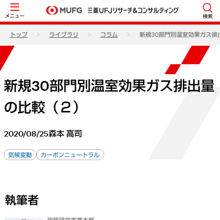
メニュー
検索
トップ
ライブラリ
コラム
新規30部門別温室効果ガス排
新規30部門別温室効果ガス排出量
の比較（２）
2020/08/25
森本 高司
気候変動
カーボンニュートラル
執筆者