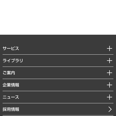
サービス
経営戦略
ライブラリ
組織・人事戦略
経済調査
ご案内
デジタルイノベーション
レポート
国際（グローバルビジネス・開発支援・国際戦略・グローバルヘルス）
セミナー・イベント情報
企業情報
コラム
サステナビリティ（環境・資源・エネルギー・ESG・人権）
MUFGビジネスセミナー
調査・研究報告書
私たちの想い
共生・ダイバーシティ
ニュース
受託案件情報
クローズアップ
社長メッセージ
GRC（ガバナンス・リスク・コンプライアンス）・防災（政策）
その他お申し込み
ニュースリリース
経営用語集
採用情報
会社概要
経済・産業・雇用・労働
調査協力のお願い
お知らせ
受託・受注実績（官公庁関連）