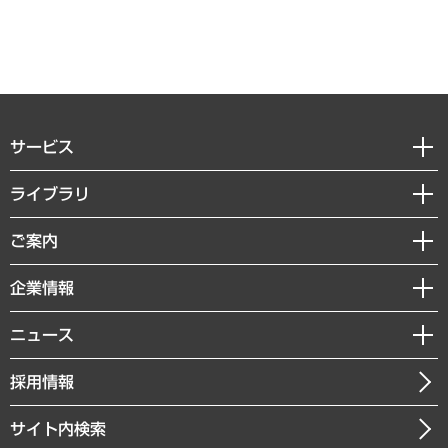
サービス
経営戦略
ライブラリ
組織・人事戦略
経済調査
ご案内
デジタルイノベーション
レポート
国際（グローバルビジネス・開発支援・国際戦略・グローバルヘルス）
セミナー・イベント情報
企業情報
コラム
サステナビリティ（環境・資源・エネルギー・ESG・人権）
MUFGビジネスセミナー
調査・研究報告書
私たちの想い
共生・ダイバーシティ
ニュース
受託案件情報
クローズアップ
社長メッセージ
GRC（ガバナンス・リスク・コンプライアンス）・防災（政策）
その他お申し込み
ニュースリリース
経営用語集
採用情報
会社概要
経済・産業・雇用・労働
調査協力のお願い
お知らせ
受託・受注実績（官公庁関連）
企業理念
医療・介護・福祉・教育・子ども
サイト内検索
メディア掲載・出演
役員一覧
自治体経営・官民協働