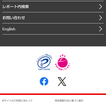
寄稿記事
沿革
レポート内検索
まちづくり・観光・交通・スポーツ・スマートシティ
書籍
組織図・本部部室紹介
自然資源・農林水産業・食料システム
お問い合わせ
インドネシア現地法人
決算公告
English
業績ハイライト
アクセスマップ
個人情報保護方針
環境方針
サステナビリティ
特定商取引法に基づく表示
SNSアカウントコミュニティガイドライン
反社会的勢力に対する基本方針
個人情報の取り扱いについて
書面による個人情報の開示等の請求の手続きについて
本サイトのご利用にあたって
特定商取引法に基づく提示