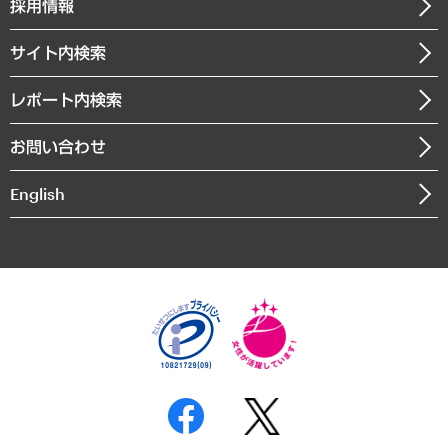
経営用語集
採用情報
会社概要
経済・産業・雇用・労働
調査協力のお願い
お知らせ
受託・受注実績（官公庁関連）
企業理念
医療・介護・福祉・教育・子ども
サイト内検索
メディア掲載・出演
役員一覧
自治体経営・官民協働
寄稿記事
沿革
レポート内検索
まちづくり・観光・交通・スポーツ・スマートシティ
書籍
組織図・本部部室紹介
自然資源・農林水産業・食料システム
お問い合わせ
インドネシア現地法人
決算公告
English
業績ハイライト
アクセスマップ
個人情報保護方針
環境方針
サステナビリティ
特定商取引法に基づく表示
SNSアカウントコミュニティガイドライン
反社会的勢力に対する基本方針
個人情報の取り扱いについて