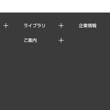
ライブラリ
企業情報
経済調査
私たちの想い
ご案内
レポート
社長メッセージ
セミナー・イベント情報
コラム
会社概要
MUFGビジネスセミナー
ヘルス）
調査・研究報告書
企業理念
受託案件情報
クローズアップ
役員一覧
その他お申し込み
経営用語集
沿革
調査協力のお願い
）
受託・受注実績（官公庁関連）
組織図・本部部室紹介
メディア掲載・出演
インドネシア現地法人
寄稿記事
決算公告
書籍
業績ハイライト