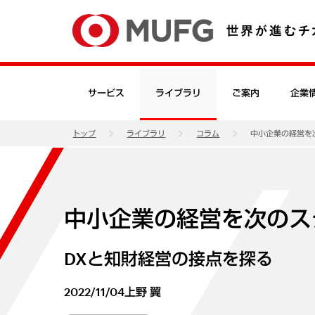
サービス
ライブラリ
ご案内
企業
トップ
ライブラリ
コラム
中小企業の経営を
中小企業の経営を次のス
DXと知財経営の接点を探る
2022/11/04
上野 翼