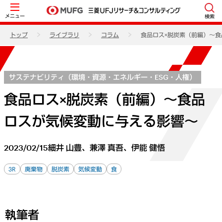
メニュー
検索
トップ
ライブラリ
コラム
食品ロス×脱炭素（前編）～
サステナビリティ（環境・資源・エネルギー・ESG・人権）
食品ロス×脱炭素（前編）～食品
ロスが気候変動に与える影響～
2023/02/15
細井 山豊、兼澤 真吾、伊能 健悟
3R
廃棄物
脱炭素
気候変動
食
執筆者