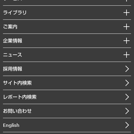
経営戦略
ライブラリ
組織・人事戦略
経済調査
ご案内
デジタルイノベーション
レポート
国際（グローバルビジネス・開発支援・国際戦略・グローバルヘルス）
セミナー・イベント情報
企業情報
コラム
サステナビリティ（環境・資源・エネルギー・ESG・人権）
MUFGビジネスセミナー
調査・研究報告書
私たちの想い
共生・ダイバーシティ
ニュース
受託案件情報
クローズアップ
社長メッセージ
GRC（ガバナンス・リスク・コンプライアンス）・防災（政策）
その他お申し込み
ニュースリリース
経営用語集
採用情報
会社概要
経済・産業・雇用・労働
調査協力のお願い
お知らせ
受託・受注実績（官公庁関連）
企業理念
医療・介護・福祉・教育・子ども
サイト内検索
メディア掲載・出演
役員一覧
自治体経営・官民協働
寄稿記事
沿革
レポート内検索
まちづくり・観光・交通・スポーツ・スマートシティ
書籍
組織図・本部部室紹介
自然資源・農林水産業・食料システム
お問い合わせ
インドネシア現地法人
決算公告
English
業績ハイライト