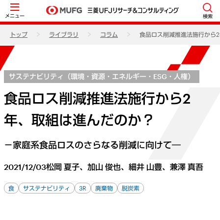
メニュー
検索
トップ
ライブラリ
コラム
食品ロス削減推進法施行から
サステナビリティ（環境・資源・エネルギー・ESG・人権）
食品ロス削減推進法施行から2
年、取組は進んだのか？
－家庭系食品ロスのさらなる削減に向けて―
2021/12/03
松岡 夏子、加山 俊也、細井 山豊、兼澤 真吾
食
サステナビリティ
3R
廃棄物
脱炭素