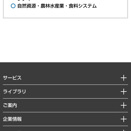
自然資源・農林水産業・食料システム
サービス
経営戦略
ライブラリ
組織・人事戦略
経済調査
ご案内
デジタルイノベーション
レポート
国際（グローバルビジネス・開発支援・国際戦略・グローバルヘルス）
セミナー・イベント情報
企業情報
コラム
サステナビリティ（環境・資源・エネルギー・ESG・人権）
MUFGビジネスセミナー
調査・研究報告書
私たちの想い