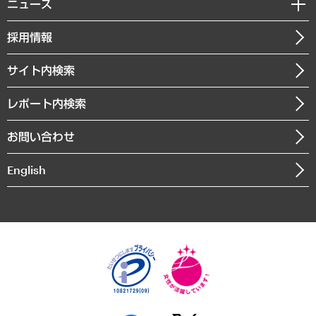
共生・ダイバーシティ
ニュース
受託案件情報
クローズアップ
社長メッセージ
GRC（ガバナンス・リスク・コンプライアンス）・防災（政策）
その他お申し込み
ニュースリリース
経営用語集
採用情報
会社概要
経済・産業・雇用・労働
調査協力のお願い
お知らせ
受託・受注実績（官公庁関連）
企業理念
医療・介護・福祉・教育・子ども
サイト内検索
メディア掲載・出演
役員一覧
自治体経営・官民協働
寄稿記事
沿革
レポート内検索
まちづくり・観光・交通・スポーツ・スマートシティ
書籍
組織図・本部部室紹介
自然資源・農林水産業・食料システム
お問い合わせ
インドネシア現地法人
決算公告
English
業績ハイライト
アクセスマップ
個人情報保護方針
環境方針
サステナビリティ
特定商取引法に基づく表示
SNSアカウントコミュニティガイドライン