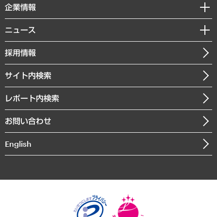
国際（グローバルビジネス・開発支援・国際戦略・グローバルヘルス）
セミナー・イベント情報
企業情報
コラム
サステナビリティ（環境・資源・エネルギー・ESG・人権）
MUFGビジネスセミナー
調査・研究報告書
私たちの想い
共生・ダイバーシティ
ニュース
受託案件情報
クローズアップ
社長メッセージ
GRC（ガバナンス・リスク・コンプライアンス）・防災（政策）
その他お申し込み
ニュースリリース
経営用語集
採用情報
会社概要
経済・産業・雇用・労働
調査協力のお願い
お知らせ
受託・受注実績（官公庁関連）
企業理念
医療・介護・福祉・教育・子ども
サイト内検索
メディア掲載・出演
役員一覧
自治体経営・官民協働
寄稿記事
沿革
レポート内検索
まちづくり・観光・交通・スポーツ・スマートシティ
書籍
組織図・本部部室紹介
自然資源・農林水産業・食料システム
お問い合わせ
インドネシア現地法人
決算公告
English
業績ハイライト
アクセスマップ
個人情報保護方針
環境方針
サステナビリティ