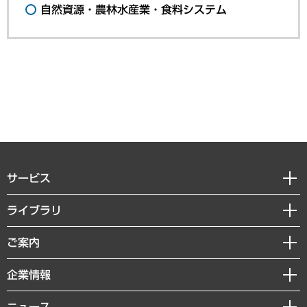
自然資源・農林水産業・食料システム
サービス
経営戦略
ライブラリ
組織・人事戦略
経済調査
ご案内
デジタルイノベーション
レポート
国際（グローバルビジネス・開発支援・国際戦略・グローバルヘルス）
セミナー・イベント情報
企業情報
コラム
サステナビリティ（環境・資源・エネルギー・ESG・人権）
MUFGビジネスセミナー
調査・研究報告書
私たちの想い
共生・ダイバーシティ
ニュース