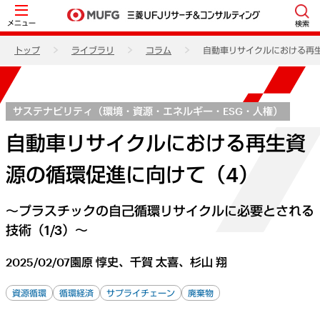
メニュー
検索
トップ
ライブラリ
コラム
自動車リサイクルにおける再
サステナビリティ（環境・資源・エネルギー・ESG・人権）
自動車リサイクルにおける再生資
源の循環促進に向けて（4）
～プラスチックの自己循環リサイクルに必要とされる
技術（1/3）～
2025/02/07
園原 惇史、千賀 太喜、杉山 翔
資源循環
循環経済
サプライチェーン
廃棄物