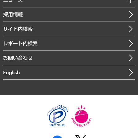
受託案件情報
クローズアップ
社長メッセージ
GRC（ガバナンス・リスク・コンプライアンス）・防災（政策）
その他お申し込み
ニュースリリース
経営用語集
採用情報
会社概要
経済・産業・雇用・労働
調査協力のお願い
お知らせ
受託・受注実績（官公庁関連）
企業理念
医療・介護・福祉・教育・子ども
サイト内検索
メディア掲載・出演
役員一覧
自治体経営・官民協働
寄稿記事
沿革
レポート内検索
まちづくり・観光・交通・スポーツ・スマートシティ
書籍
組織図・本部部室紹介
自然資源・農林水産業・食料システム
お問い合わせ
インドネシア現地法人
決算公告
English
業績ハイライト
アクセスマップ
個人情報保護方針
環境方針
サステナビリティ
特定商取引法に基づく表示
SNSアカウントコミュニティガイドライン