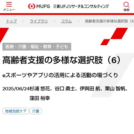
メニュー
検索
トップ
ライブラリ
コラム
高齢者支援の多様な選択肢（6
医療・介護・福祉・教育・子ども
高齢者支援の多様な選択肢（6）
eスポーツやアプリの活用による活動の場づくり
2025/06/24
杉浦 悠花、谷口 勇士、伊與田 航、栗山 智帆、
窪田 裕幸
地域包括ケア
介護