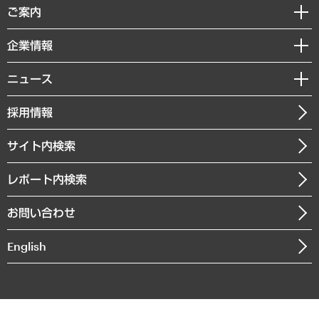
経済調査
ご案内
デジタルイノベーション
レポート
国際（グローバルビジネス・開発支援・国際戦略・グローバルヘルス）
セミナー・イベント情報
企業情報
コラム
サステナビリティ（環境・資源・エネルギー・ESG・人権）
MUFGビジネスセミナー
調査・研究報告書
私たちの想い
共生・ダイバーシティ
ニュース
受託案件情報
クローズアップ
社長メッセージ
GRC（ガバナンス・リスク・コンプライアンス）・防災（政策）
その他お申し込み
ニュースリリース
経営用語集
採用情報
会社概要
経済・産業・雇用・労働
調査協力のお願い
お知らせ
受託・受注実績（官公庁関連）
企業理念
医療・介護・福祉・教育・子ども
サイト内検索
メディア掲載・出演
役員一覧
自治体経営・官民協働
寄稿記事
沿革
レポート内検索
まちづくり・観光・交通・スポーツ・スマートシティ
書籍
組織図・本部部室紹介
自然資源・農林水産業・食料システム
お問い合わせ
インドネシア現地法人
決算公告
English
業績ハイライト
アクセスマップ
個人情報保護方針
環境方針