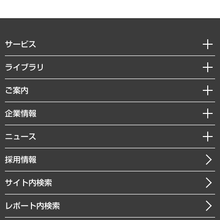
サービス
経営戦略
ライブラリ
組織・人事戦略
経済調査
ご案内
デジタルイノベーション
レポート
国際（グローバルビジネス・開発支援・国際戦略・グローバルヘルス）
セミナー・イベント情報
企業情報
コラム
サステナビリティ（環境・資源・エネルギー・ESG・人権）
MUFGビジネスセミナー
調査・研究報告書
私たちの想い
共生・ダイバーシティ
ニュース
受託案件情報
クローズアップ
社長メッセージ
GRC（ガバナンス・リスク・コンプライアンス）・防災（政策）
その他お申し込み
ニュースリリース
経営用語集
採用情報
会社概要
経済・産業・雇用・労働
調査協力のお願い
お知らせ
受託・受注実績（官公庁関連）
企業理念
医療・介護・福祉・教育・子ども
サイト内検索
メディア掲載・出演
役員一覧
自治体経営・官民協働
寄稿記事
沿革
レポート内検索
まちづくり・観光・交通・スポーツ・スマートシティ
書籍
組織図・本部部室紹介
自然資源・農林水産業・食料システム