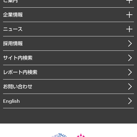
ご案内
デジタルイノベーション
レポート
国際（グローバルビジネス・開発支援・国際戦略・グローバルヘルス）
セミナー・イベント情報
企業情報
コラム
サステナビリティ（環境・資源・エネルギー・ESG・人権）
MUFGビジネスセミナー
調査・研究報告書
私たちの想い
共生・ダイバーシティ
ニュース
受託案件情報
クローズアップ
社長メッセージ
GRC（ガバナンス・リスク・コンプライアンス）・防災（政策）
その他お申し込み
ニュースリリース
経営用語集
採用情報
会社概要
経済・産業・雇用・労働
調査協力のお願い
お知らせ
受託・受注実績（官公庁関連）
企業理念
医療・介護・福祉・教育・子ども
サイト内検索
メディア掲載・出演
役員一覧
自治体経営・官民協働
寄稿記事
沿革
レポート内検索
まちづくり・観光・交通・スポーツ・スマートシティ
書籍
組織図・本部部室紹介
自然資源・農林水産業・食料システム
お問い合わせ
インドネシア現地法人
決算公告
English
業績ハイライト
アクセスマップ
個人情報保護方針
環境方針