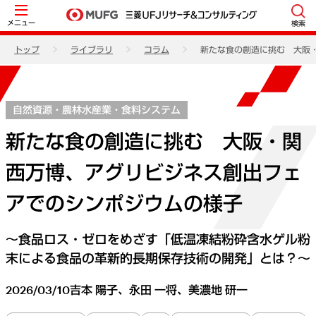
メニュー
検索
トップ
ライブラリ
コラム
新たな食の創造に挑む 大阪
自然資源・農林水産業・食料システム
新たな食の創造に挑む 大阪・関
西万博、アグリビジネス創出フェ
アでのシンポジウムの様子
～食品ロス・ゼロをめざす「低温凍結粉砕含水ゲル粉
末による食品の革新的長期保存技術の開発」とは？～
2026/03/10
吉本 陽子、永田 一将、美濃地 研一