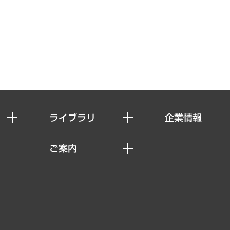
ライブラリ
企業情報
経済調査
私たちの想い
ご案内
レポート
社長メッセージ
セミナー・イベント情報
コラム
会社概要
MUFGビジネスセミナー
ヘルス）
調査・研究報告書
企業理念
受託案件情報
クローズアップ
役員一覧
その他お申し込み
経営用語集
沿革