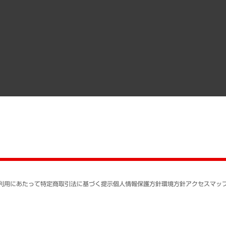
調査協力のお願い
）
受託・受注実績（官公庁関連）
組織図・本部部室紹介
メディア掲載・出演
インドネシア現地法人
寄稿記事
決算公告
書籍
業績ハイライト
アクセスマップ
個人情報保護方針
環境方針
サステナビリティ
特定商取引法に基づく
SNSアカウントコミュ
反社会的勢力に対する
利用にあたって
特定商取引法に基づく提示
個人情報保護方針
環境方針
アクセスマッ
個人情報の取り扱いに
書面による個人情報の