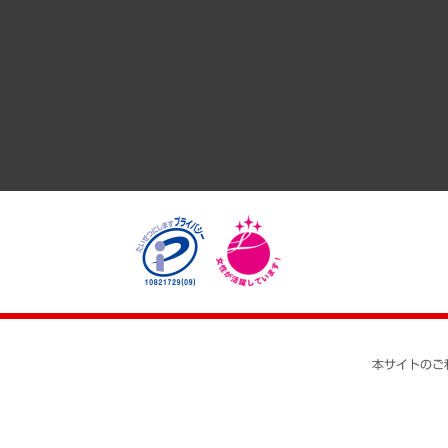
GRC（ガバナンス・リスク・コンプライアンス）・防災（政策
経済・産業・雇用・労働
医療・介護・福祉・教育・子ども
自治体経営・官民協働
まちづくり・観光・交通・スポーツ・スマートシティ
自然資源・農林水産業・食料システム
本サイトのご