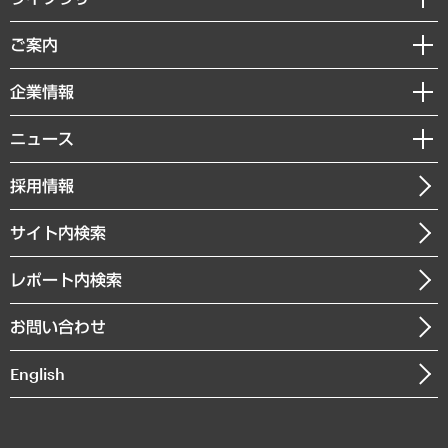
組織・人事戦略
経済調査
ご案内
デジタルイノベーション
レポート
国際（グローバルビジネス・開発支援・国際戦略・グローバルヘルス）
セミナー・イベント情報
企業情報
コラム
サステナビリティ（環境・資源・エネルギー・ESG・人権）
MUFGビジネスセミナー
調査・研究報告書
私たちの想い
共生・ダイバーシティ
ニュース
受託案件情報
クローズアップ
社長メッセージ
GRC（ガバナンス・リスク・コンプライアンス）・防災（政策）
その他お申し込み
ニュースリリース
経営用語集
採用情報
会社概要
経済・産業・雇用・労働
調査協力のお願い
お知らせ
受託・受注実績（官公庁関連）
企業理念
医療・介護・福祉・教育・子ども
サイト内検索
メディア掲載・出演
役員一覧
自治体経営・官民協働
寄稿記事
沿革
レポート内検索
まちづくり・観光・交通・スポーツ・スマートシティ
書籍
組織図・本部部室紹介
自然資源・農林水産業・食料システム
お問い合わせ
インドネシア現地法人
決算公告
English
業績ハイライト
アクセスマップ
個人情報保護方針