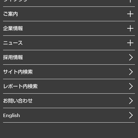
組織・人事戦略
経済調査
ご案内
デジタルイノベーション
レポート
国際（グローバルビジネス・開発支援・国際戦略・グローバルヘルス）
セミナー・イベント情報
企業情報
コラム
サステナビリティ（環境・資源・エネルギー・ESG・人権）
MUFGビジネスセミナー
調査・研究報告書
私たちの想い
共生・ダイバーシティ
ニュース
受託案件情報
クローズアップ
社長メッセージ
GRC（ガバナンス・リスク・コンプライアンス）・防災（政策）
その他お申し込み
ニュースリリース
経営用語集
採用情報
会社概要
経済・産業・雇用・労働
調査協力のお願い
お知らせ
受託・受注実績（官公庁関連）
企業理念
医療・介護・福祉・教育・子ども
サイト内検索
メディア掲載・出演
役員一覧
自治体経営・官民協働
寄稿記事
沿革
レポート内検索
まちづくり・観光・交通・スポーツ・スマートシティ
書籍
組織図・本部部室紹介
自然資源・農林水産業・食料システム
お問い合わせ
インドネシア現地法人
決算公告
English
業績ハイライト
アクセスマップ
個人情報保護方針