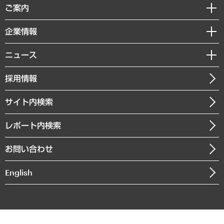
経済調査
ご案内
デジタルイノベーション
レポート
国際（グローバルビジネス・開発支援・国際戦略・グローバルヘルス）
セミナー・イベント情報
企業情報
コラム
サステナビリティ（環境・資源・エネルギー・ESG・人権）
MUFGビジネスセミナー
調査・研究報告書
私たちの想い
共生・ダイバーシティ
ニュース
受託案件情報
クローズアップ
社長メッセージ
GRC（ガバナンス・リスク・コンプライアンス）・防災（政策）
その他お申し込み
ニュースリリース
経営用語集
採用情報
会社概要
経済・産業・雇用・労働
調査協力のお願い
お知らせ
受託・受注実績（官公庁関連）
企業理念
医療・介護・福祉・教育・子ども
サイト内検索
メディア掲載・出演
役員一覧
自治体経営・官民協働
寄稿記事
沿革
レポート内検索
まちづくり・観光・交通・スポーツ・スマートシティ
書籍
組織図・本部部室紹介
自然資源・農林水産業・食料システム
お問い合わせ
インドネシア現地法人
決算公告
English
業績ハイライト
アクセスマップ
個人情報保護方針
環境方針