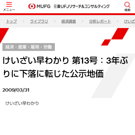
メニュー
検索
トップ
ライブラリ
経済調査
分析レポート
けいざ
経済・産業・雇用・労働
けいざい早わかり 第13号：3年ぶ
りに下落に転じた公示地価
2009/03/31
けいざい早わかり