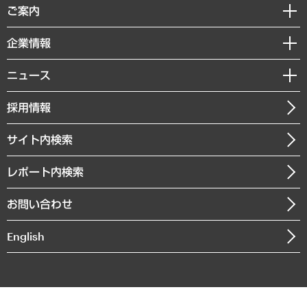
経済調査
ご案内
デジタルイノベーション
レポート
国際（グローバルビジネス・開発支援・国際戦略・グローバルヘルス）
セミナー・イベント情報
企業情報
コラム
サステナビリティ（環境・資源・エネルギー・ESG・人権）
MUFGビジネスセミナー
調査・研究報告書
私たちの想い
共生・ダイバーシティ
ニュース
受託案件情報
クローズアップ
社長メッセージ
GRC（ガバナンス・リスク・コンプライアンス）・防災（政策）
その他お申し込み
ニュースリリース
経営用語集
採用情報
会社概要
経済・産業・雇用・労働
調査協力のお願い
お知らせ
受託・受注実績（官公庁関連）
企業理念
医療・介護・福祉・教育・子ども
サイト内検索
メディア掲載・出演
役員一覧
自治体経営・官民協働
寄稿記事
沿革
レポート内検索
まちづくり・観光・交通・スポーツ・スマートシティ
書籍
組織図・本部部室紹介
自然資源・農林水産業・食料システム
お問い合わせ
インドネシア現地法人
決算公告
English
業績ハイライト
アクセスマップ
個人情報保護方針
環境方針