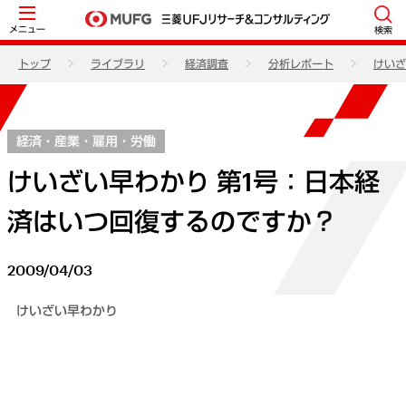
メニュー
検索
トップ
ライブラリ
経済調査
分析レポート
けいざ
経済・産業・雇用・労働
けいざい早わかり 第1号：日本経
済はいつ回復するのですか？
2009/04/03
けいざい早わかり