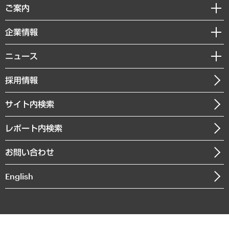
経済調査
ご案内
デジタルイノベーション
レポート
国際（グローバルビジネス・開発支援・国際戦略・グローバルヘルス）
セミナー・イベント情報
企業情報
コラム
サステナビリティ（環境・資源・エネルギー・ESG・人権）
MUFGビジネスセミナー
調査・研究報告書
私たちの想い
共生・ダイバーシティ
ニュース
受託案件情報
クローズアップ
社長メッセージ
GRC（ガバナンス・リスク・コンプライアンス）・防災（政策）
その他お申し込み
ニュースリリース
経営用語集
採用情報
会社概要
経済・産業・雇用・労働
調査協力のお願い
お知らせ
受託・受注実績（官公庁関連）
企業理念
医療・介護・福祉・教育・子ども
サイト内検索
メディア掲載・出演
役員一覧
自治体経営・官民協働
寄稿記事
沿革
レポート内検索
まちづくり・観光・交通・スポーツ・スマートシティ
書籍
組織図・本部部室紹介
自然資源・農林水産業・食料システム
お問い合わせ
インドネシア現地法人
決算公告
English
業績ハイライト
アクセスマップ
個人情報保護方針
環境方針