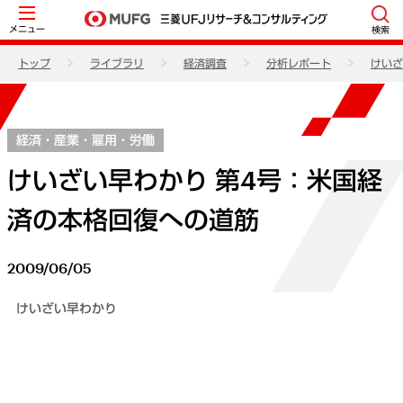
メニュー
検索
トップ
ライブラリ
経済調査
分析レポート
けいざ
経済・産業・雇用・労働
けいざい早わかり 第4号：米国経
済の本格回復への道筋
2009/06/05
けいざい早わかり