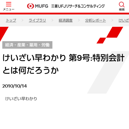
メニュー
検索
トップ
ライブラリ
経済調査
分析レポート
けいざ
経済・産業・雇用・労働
けいざい早わかり 第9号:特別会計
とは何だろうか
2010/10/14
けいざい早わかり