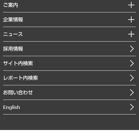
経済調査
ご案内
デジタルイノベーション
レポート
国際（グローバルビジネス・開発支援・国際戦略・グローバルヘルス）
セミナー・イベント情報
企業情報
コラム
サステナビリティ（環境・資源・エネルギー・ESG・人権）
MUFGビジネスセミナー
調査・研究報告書
私たちの想い
共生・ダイバーシティ
ニュース
受託案件情報
クローズアップ
社長メッセージ
GRC（ガバナンス・リスク・コンプライアンス）・防災（政策）
その他お申し込み
ニュースリリース
経営用語集
採用情報
会社概要
経済・産業・雇用・労働
調査協力のお願い
お知らせ
受託・受注実績（官公庁関連）
企業理念
医療・介護・福祉・教育・子ども
サイト内検索
メディア掲載・出演
役員一覧
自治体経営・官民協働
寄稿記事
沿革
レポート内検索
まちづくり・観光・交通・スポーツ・スマートシティ
書籍
組織図・本部部室紹介
自然資源・農林水産業・食料システム
お問い合わせ
インドネシア現地法人
決算公告
English
業績ハイライト
アクセスマップ
個人情報保護方針
環境方針