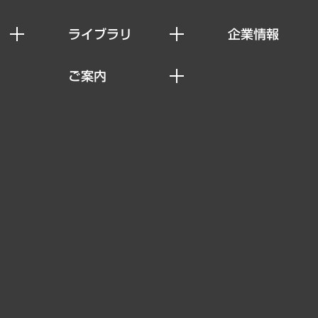
ライブラリ
企業情報
経済調査
私たちの想い
ご案内
レポート
社長メッセージ
セミナー・イベント情報
コラム
会社概要
MUFGビジネスセミナー
ヘルス）
調査・研究報告書
企業理念
受託案件情報
クローズアップ
役員一覧
その他お申し込み
経営用語集
沿革
調査協力のお願い
）
受託・受注実績（官公庁関連）
組織図・本部部室紹介
メディア掲載・出演
インドネシア現地法人
寄稿記事
決算公告
書籍
業績ハイライト
アクセスマップ
個人情報保護方針