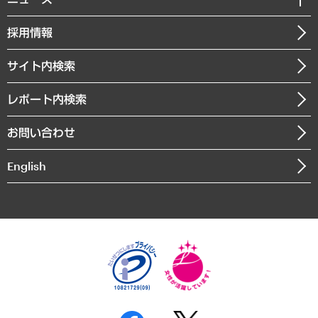
受託案件情報
クローズアップ
社長メッセージ
GRC（ガバナンス・リスク・コンプライアンス）・防災（政策）
その他お申し込み
ニュースリリース
経営用語集
採用情報
会社概要
経済・産業・雇用・労働
調査協力のお願い
お知らせ
受託・受注実績（官公庁関連）
企業理念
医療・介護・福祉・教育・子ども
サイト内検索
メディア掲載・出演
役員一覧
自治体経営・官民協働
寄稿記事
沿革
レポート内検索
まちづくり・観光・交通・スポーツ・スマートシティ
書籍
組織図・本部部室紹介
自然資源・農林水産業・食料システム
お問い合わせ
インドネシア現地法人
決算公告
English
業績ハイライト
アクセスマップ
個人情報保護方針
環境方針
サステナビリティ
特定商取引法に基づく表示
SNSアカウントコミュニティガイドライン