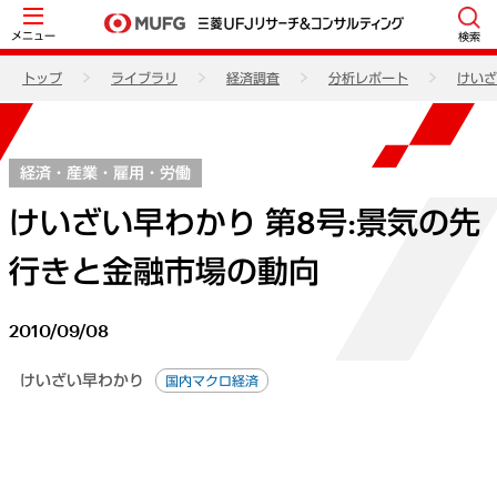
メニュー
検索
トップ
ライブラリ
経済調査
分析レポート
けいざ
経済・産業・雇用・労働
けいざい早わかり 第8号:景気の先
行きと金融市場の動向
2010/09/08
けいざい早わかり
国内マクロ経済