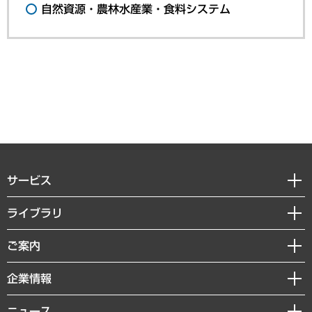
自然資源・農林水産業・食料システム
サービス
経営戦略
ライブラリ
組織・人事戦略
経済調査
ご案内
デジタルイノベーション
レポート
国際（グローバルビジネス・開発支援・国際戦略・グローバルヘルス）
セミナー・イベント情報
企業情報
コラム
サステナビリティ（環境・資源・エネルギー・ESG・人権）
MUFGビジネスセミナー
調査・研究報告書
私たちの想い
共生・ダイバーシティ
ニュース