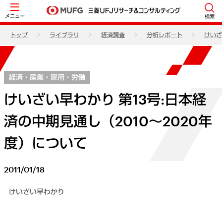
メニュー
検索
トップ
ライブラリ
経済調査
分析レポート
けいざ
経済・産業・雇用・労働
けいざい早わかり 第13号:日本経
済の中期見通し（2010～2020年
度）について
2011/01/18
けいざい早わかり