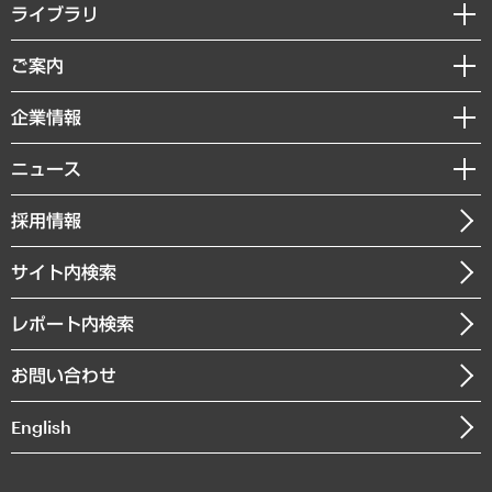
経営戦略
ライブラリ
組織・人事戦略
経済調査
ご案内
デジタルイノベーション
レポート
国際（グローバルビジネス・開発支援・国際戦略・グローバルヘルス）
セミナー・イベント情報
企業情報
コラム
サステナビリティ（環境・資源・エネルギー・ESG・人権）
MUFGビジネスセミナー
調査・研究報告書
私たちの想い
共生・ダイバーシティ
ニュース
受託案件情報
クローズアップ
社長メッセージ
GRC（ガバナンス・リスク・コンプライアンス）・防災（政策）
その他お申し込み
ニュースリリース
経営用語集
採用情報
会社概要
経済・産業・雇用・労働
調査協力のお願い
お知らせ
受託・受注実績（官公庁関連）
企業理念
医療・介護・福祉・教育・子ども
サイト内検索
メディア掲載・出演
役員一覧
自治体経営・官民協働
寄稿記事
沿革
レポート内検索
まちづくり・観光・交通・スポーツ・スマートシティ
書籍
組織図・本部部室紹介
自然資源・農林水産業・食料システム
お問い合わせ
インドネシア現地法人
決算公告
English
業績ハイライト
アクセスマップ