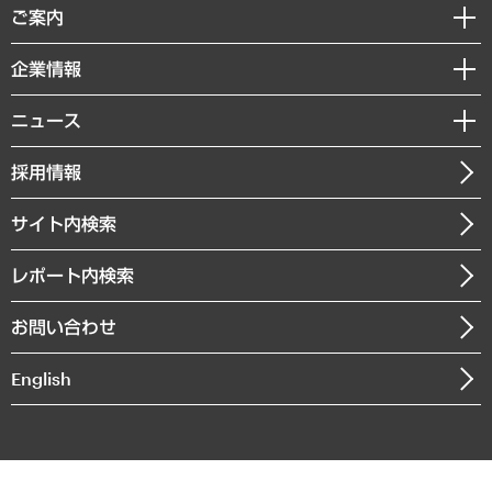
経済調査
ご案内
デジタルイノベーション
レポート
国際（グローバルビジネス・開発支援・国際戦略・グローバルヘルス）
セミナー・イベント情報
企業情報
コラム
サステナビリティ（環境・資源・エネルギー・ESG・人権）
MUFGビジネスセミナー
調査・研究報告書
私たちの想い
共生・ダイバーシティ
ニュース
受託案件情報
クローズアップ
社長メッセージ
GRC（ガバナンス・リスク・コンプライアンス）・防災（政策）
その他お申し込み
ニュースリリース
経営用語集
採用情報
会社概要
経済・産業・雇用・労働
調査協力のお願い
お知らせ
受託・受注実績（官公庁関連）
企業理念
医療・介護・福祉・教育・子ども
サイト内検索
メディア掲載・出演
役員一覧
自治体経営・官民協働
寄稿記事
沿革
レポート内検索
まちづくり・観光・交通・スポーツ・スマートシティ
書籍
組織図・本部部室紹介
自然資源・農林水産業・食料システム
お問い合わせ
インドネシア現地法人
決算公告
English
業績ハイライト
アクセスマップ
個人情報保護方針
環境方針