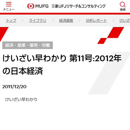
メニュー
検索
トップ
ライブラリ
経済調査
分析レポート
けいざ
経済・産業・雇用・労働
けいざい早わかり 第11号:2012年
の日本経済
2011/12/20
けいざい早わかり