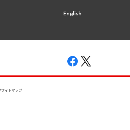
English
表示
ニティガイドライン
基本方針
プ
サイトマップ
ついて
開示等の請求の手続きについて