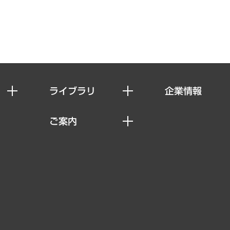
ライブラリ
企業情報
経済調査
私たちの想い
ご案内
レポート
社長メッセージ
セミナー・イベント情報
コラム
会社概要
MUFGビジネスセミナー
ヘルス）
調査・研究報告書
企業理念
受託案件情報
クローズアップ
役員一覧
その他お申し込み
経営用語集
沿革
調査協力のお願い
）
受託・受注実績（官公庁関連）
組織図・本部部室紹介
メディア掲載・出演
インドネシア現地法人