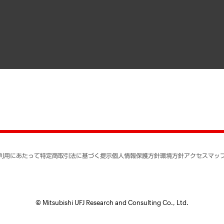
寄稿記事
決算公告
書籍
業績ハイライト
アクセスマップ
個人情報保護方針
環境方針
サステナビリティ
特定商取引法に基づく
SNSアカウントコミュ
反社会的勢力に対する
利用にあたって
特定商取引法に基づく提示
個人情報保護方針
環境方針
アクセスマッ
個人情報の取り扱いに
書面による個人情報の
© Mitsubishi UFJ Research and Consulting Co., Ltd.