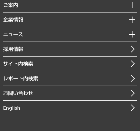
経済調査
ご案内
デジタルイノベーション
レポート
国際（グローバルビジネス・開発支援・国際戦略・グローバルヘルス）
セミナー・イベント情報
企業情報
コラム
サステナビリティ（環境・資源・エネルギー・ESG・人権）
MUFGビジネスセミナー
調査・研究報告書
私たちの想い
共生・ダイバーシティ
ニュース
受託案件情報
クローズアップ
社長メッセージ
GRC（ガバナンス・リスク・コンプライアンス）・防災（政策）
その他お申し込み
ニュースリリース
経営用語集
採用情報
会社概要
経済・産業・雇用・労働
調査協力のお願い
お知らせ
受託・受注実績（官公庁関連）
企業理念
医療・介護・福祉・教育・子ども
サイト内検索
メディア掲載・出演
役員一覧
自治体経営・官民協働
寄稿記事
沿革
レポート内検索
まちづくり・観光・交通・スポーツ・スマートシティ
書籍
組織図・本部部室紹介
自然資源・農林水産業・食料システム
お問い合わせ
インドネシア現地法人
決算公告
English
業績ハイライト
アクセスマップ
個人情報保護方針
環境方針