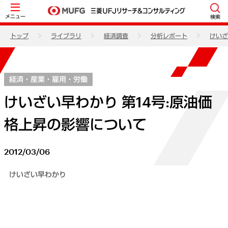
メニュー
検索
トップ
ライブラリ
経済調査
分析レポート
けいざ
経済・産業・雇用・労働
けいざい早わかり 第14号:原油価
格上昇の影響について
2012/03/06
けいざい早わかり