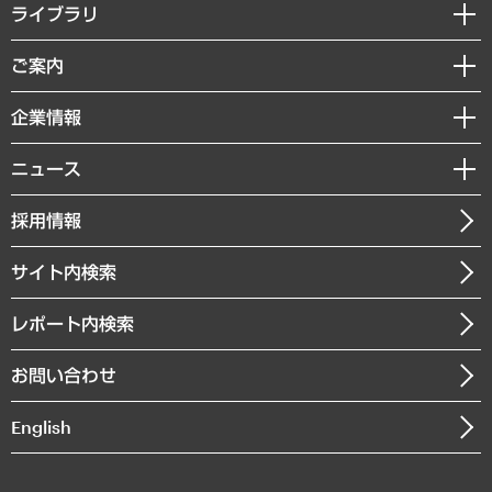
経営戦略
ライブラリ
組織・人事戦略
経済調査
ご案内
デジタルイノベーション
レポート
国際（グローバルビジネス・開発支援・国際戦略・グローバルヘルス）
セミナー・イベント情報
企業情報
コラム
サステナビリティ（環境・資源・エネルギー・ESG・人権）
MUFGビジネスセミナー
調査・研究報告書
私たちの想い
共生・ダイバーシティ
ニュース
受託案件情報
クローズアップ
社長メッセージ
GRC（ガバナンス・リスク・コンプライアンス）・防災（政策）
その他お申し込み
ニュースリリース
経営用語集
採用情報
会社概要
経済・産業・雇用・労働
調査協力のお願い
お知らせ
受託・受注実績（官公庁関連）
企業理念
医療・介護・福祉・教育・子ども
サイト内検索
メディア掲載・出演
役員一覧
自治体経営・官民協働
寄稿記事
沿革
レポート内検索
まちづくり・観光・交通・スポーツ・スマートシティ
書籍
組織図・本部部室紹介
自然資源・農林水産業・食料システム
お問い合わせ
インドネシア現地法人
決算公告
English
業績ハイライト
アクセスマップ