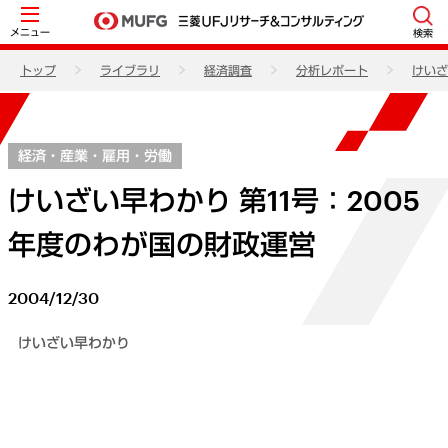
メニュー
検索
トップ
ライブラリ
経済調査
分析レポート
けいざ
経済・産業・雇用・労働
けいざい早わかり 第11号：2005
年度のわが国の財政運営
2004/12/30
けいざい早わかり