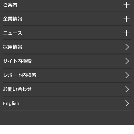
経済調査
ご案内
デジタルイノベーション
レポート
国際（グローバルビジネス・開発支援・国際戦略・グローバルヘルス）
セミナー・イベント情報
企業情報
コラム
サステナビリティ（環境・資源・エネルギー・ESG・人権）
MUFGビジネスセミナー
調査・研究報告書
私たちの想い
共生・ダイバーシティ
ニュース
受託案件情報
クローズアップ
社長メッセージ
GRC（ガバナンス・リスク・コンプライアンス）・防災（政策）
その他お申し込み
ニュースリリース
経営用語集
採用情報
会社概要
経済・産業・雇用・労働
調査協力のお願い
お知らせ
受託・受注実績（官公庁関連）
企業理念
医療・介護・福祉・教育・子ども
サイト内検索
メディア掲載・出演
役員一覧
自治体経営・官民協働
寄稿記事
沿革
レポート内検索
まちづくり・観光・交通・スポーツ・スマートシティ
書籍
組織図・本部部室紹介
自然資源・農林水産業・食料システム
お問い合わせ
インドネシア現地法人
決算公告
English
業績ハイライト
アクセスマップ
個人情報保護方針
環境方針