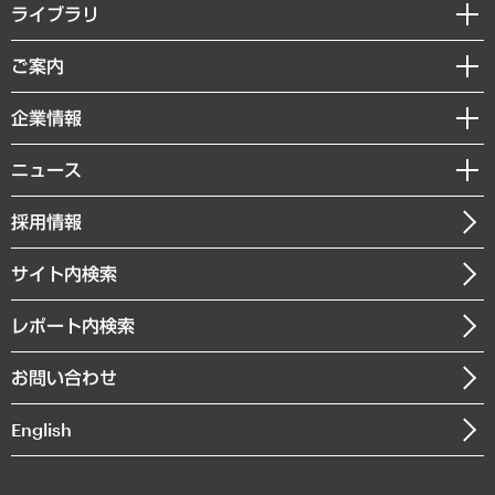
経営戦略
ライブラリ
組織・人事戦略
経済調査
ご案内
デジタルイノベーション
レポート
国際（グローバルビジネス・開発支援・国際戦略・グローバルヘルス）
セミナー・イベント情報
企業情報
コラム
サステナビリティ（環境・資源・エネルギー・ESG・人権）
MUFGビジネスセミナー
調査・研究報告書
私たちの想い
共生・ダイバーシティ
ニュース
受託案件情報
クローズアップ
社長メッセージ
GRC（ガバナンス・リスク・コンプライアンス）・防災（政策）
その他お申し込み
ニュースリリース
経営用語集
採用情報
会社概要
経済・産業・雇用・労働
調査協力のお願い
お知らせ
受託・受注実績（官公庁関連）
企業理念
医療・介護・福祉・教育・子ども
サイト内検索
メディア掲載・出演
役員一覧
自治体経営・官民協働
寄稿記事
沿革
レポート内検索
まちづくり・観光・交通・スポーツ・スマートシティ
書籍
組織図・本部部室紹介
自然資源・農林水産業・食料システム
お問い合わせ
インドネシア現地法人
決算公告
English
業績ハイライト
アクセスマップ