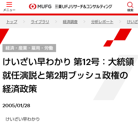
メニュー
検索
トップ
ライブラリ
経済調査
分析レポート
けいざ
経済・産業・雇用・労働
けいざい早わかり 第12号：大統領
就任演説と第2期ブッシュ政権の
経済政策
2005/01/28
けいざい早わかり