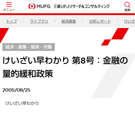
メニュー
検索
トップ
ライブラリ
経済調査
分析レポート
けいざ
経済・産業・雇用・労働
けいざい早わかり 第8号：金融の
量的緩和政策
2005/08/25
けいざい早わかり