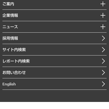
経済調査
ご案内
デジタルイノベーション
レポート
国際（グローバルビジネス・開発支援・国際戦略・グローバルヘルス）
セミナー・イベント情報
企業情報
コラム
サステナビリティ（環境・資源・エネルギー・ESG・人権）
MUFGビジネスセミナー
調査・研究報告書
私たちの想い
共生・ダイバーシティ
ニュース
受託案件情報
クローズアップ
社長メッセージ
GRC（ガバナンス・リスク・コンプライアンス）・防災（政策）
その他お申し込み
ニュースリリース
経営用語集
採用情報
会社概要
経済・産業・雇用・労働
調査協力のお願い
お知らせ
受託・受注実績（官公庁関連）
企業理念
医療・介護・福祉・教育・子ども
サイト内検索
メディア掲載・出演
役員一覧
自治体経営・官民協働
寄稿記事
沿革
レポート内検索
まちづくり・観光・交通・スポーツ・スマートシティ
書籍
組織図・本部部室紹介
自然資源・農林水産業・食料システム
お問い合わせ
インドネシア現地法人
決算公告
English
業績ハイライト
アクセスマップ
個人情報保護方針
環境方針