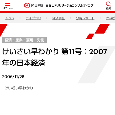
メニュー
検索
トップ
ライブラリ
経済調査
分析レポート
けいざ
経済・産業・雇用・労働
けいざい早わかり 第11号：2007
年の日本経済
2006/11/28
けいざい早わかり