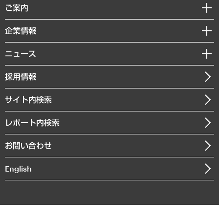
経済調査
ご案内
デジタルイノベーション
レポート
国際（グローバルビジネス・開発支援・国際戦略・グローバルヘルス）
セミナー・イベント情報
企業情報
コラム
サステナビリティ（環境・資源・エネルギー・ESG・人権）
MUFGビジネスセミナー
調査・研究報告書
私たちの想い
共生・ダイバーシティ
ニュース
受託案件情報
クローズアップ
社長メッセージ
GRC（ガバナンス・リスク・コンプライアンス）・防災（政策）
その他お申し込み
ニュースリリース
経営用語集
採用情報
会社概要
経済・産業・雇用・労働
調査協力のお願い
お知らせ
受託・受注実績（官公庁関連）
企業理念
医療・介護・福祉・教育・子ども
サイト内検索
メディア掲載・出演
役員一覧
自治体経営・官民協働
寄稿記事
沿革
レポート内検索
まちづくり・観光・交通・スポーツ・スマートシティ
書籍
組織図・本部部室紹介
自然資源・農林水産業・食料システム
お問い合わせ
インドネシア現地法人
決算公告
English
業績ハイライト
アクセスマップ
個人情報保護方針
環境方針