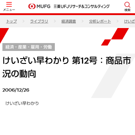
メニュー
検索
トップ
ライブラリ
経済調査
分析レポート
けいざ
経済・産業・雇用・労働
けいざい早わかり 第12号：商品市
況の動向
2006/12/26
けいざい早わかり