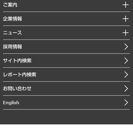
経済調査
ご案内
デジタルイノベーション
レポート
国際（グローバルビジネス・開発支援・国際戦略・グローバルヘルス）
セミナー・イベント情報
企業情報
コラム
サステナビリティ（環境・資源・エネルギー・ESG・人権）
MUFGビジネスセミナー
調査・研究報告書
私たちの想い
共生・ダイバーシティ
ニュース
受託案件情報
クローズアップ
社長メッセージ
GRC（ガバナンス・リスク・コンプライアンス）・防災（政策）
その他お申し込み
ニュースリリース
経営用語集
採用情報
会社概要
経済・産業・雇用・労働
調査協力のお願い
お知らせ
受託・受注実績（官公庁関連）
企業理念
医療・介護・福祉・教育・子ども
サイト内検索
メディア掲載・出演
役員一覧
自治体経営・官民協働
寄稿記事
沿革
レポート内検索
まちづくり・観光・交通・スポーツ・スマートシティ
書籍
組織図・本部部室紹介
自然資源・農林水産業・食料システム
お問い合わせ
インドネシア現地法人
決算公告
English
業績ハイライト
アクセスマップ
個人情報保護方針
環境方針