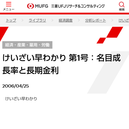
メニュー
検索
トップ
ライブラリ
経済調査
分析レポート
けいざ
経済・産業・雇用・労働
けいざい早わかり 第1号：名目成
長率と長期金利
2006/04/25
けいざい早わかり