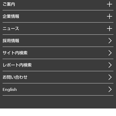
経済調査
ご案内
デジタルイノベーション
レポート
国際（グローバルビジネス・開発支援・国際戦略・グローバルヘルス）
セミナー・イベント情報
企業情報
コラム
サステナビリティ（環境・資源・エネルギー・ESG・人権）
MUFGビジネスセミナー
調査・研究報告書
私たちの想い
共生・ダイバーシティ
ニュース
受託案件情報
クローズアップ
社長メッセージ
GRC（ガバナンス・リスク・コンプライアンス）・防災（政策）
その他お申し込み
ニュースリリース
経営用語集
採用情報
会社概要
経済・産業・雇用・労働
調査協力のお願い
お知らせ
受託・受注実績（官公庁関連）
企業理念
医療・介護・福祉・教育・子ども
サイト内検索
メディア掲載・出演
役員一覧
自治体経営・官民協働
寄稿記事
沿革
レポート内検索
まちづくり・観光・交通・スポーツ・スマートシティ
書籍
組織図・本部部室紹介
自然資源・農林水産業・食料システム
お問い合わせ
インドネシア現地法人
決算公告
English
業績ハイライト
アクセスマップ
個人情報保護方針
環境方針