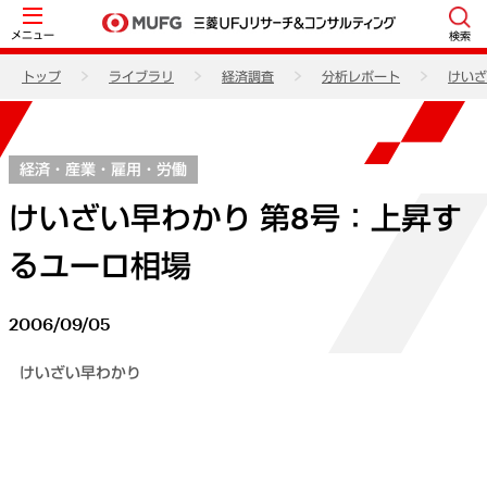
メニュー
検索
トップ
ライブラリ
経済調査
分析レポート
けいざ
経済・産業・雇用・労働
けいざい早わかり 第8号：上昇す
るユーロ相場
2006/09/05
けいざい早わかり