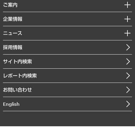
経済調査
ご案内
デジタルイノベーション
レポート
国際（グローバルビジネス・開発支援・国際戦略・グローバルヘルス）
セミナー・イベント情報
企業情報
コラム
サステナビリティ（環境・資源・エネルギー・ESG・人権）
MUFGビジネスセミナー
調査・研究報告書
私たちの想い
共生・ダイバーシティ
ニュース
受託案件情報
クローズアップ
社長メッセージ
GRC（ガバナンス・リスク・コンプライアンス）・防災（政策）
その他お申し込み
ニュースリリース
経営用語集
採用情報
会社概要
経済・産業・雇用・労働
調査協力のお願い
お知らせ
受託・受注実績（官公庁関連）
企業理念
医療・介護・福祉・教育・子ども
サイト内検索
メディア掲載・出演
役員一覧
自治体経営・官民協働
寄稿記事
沿革
レポート内検索
まちづくり・観光・交通・スポーツ・スマートシティ
書籍
組織図・本部部室紹介
自然資源・農林水産業・食料システム
お問い合わせ
インドネシア現地法人
決算公告
English
業績ハイライト
アクセスマップ
個人情報保護方針
環境方針