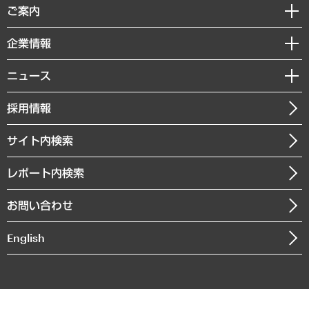
経済調査
ご案内
デジタルイノベーション
レポート
国際（グローバルビジネス・開発支援・国際戦略・グローバルヘルス）
セミナー・イベント情報
企業情報
コラム
サステナビリティ（環境・資源・エネルギー・ESG・人権）
MUFGビジネスセミナー
調査・研究報告書
私たちの想い
共生・ダイバーシティ
ニュース
受託案件情報
クローズアップ
社長メッセージ
GRC（ガバナンス・リスク・コンプライアンス）・防災（政策）
その他お申し込み
ニュースリリース
経営用語集
採用情報
会社概要
経済・産業・雇用・労働
調査協力のお願い
お知らせ
受託・受注実績（官公庁関連）
企業理念
医療・介護・福祉・教育・子ども
サイト内検索
メディア掲載・出演
役員一覧
自治体経営・官民協働
寄稿記事
沿革
レポート内検索
まちづくり・観光・交通・スポーツ・スマートシティ
書籍
組織図・本部部室紹介
自然資源・農林水産業・食料システム
お問い合わせ
インドネシア現地法人
決算公告
English
業績ハイライト
アクセスマップ
個人情報保護方針
環境方針