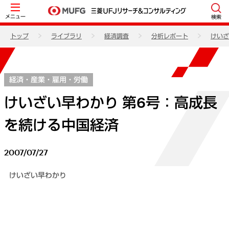
メニュー
検索
トップ
ライブラリ
経済調査
分析レポート
けいざ
経済・産業・雇用・労働
けいざい早わかり 第6号：高成長
を続ける中国経済
2007/07/27
けいざい早わかり