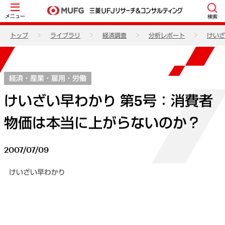
メニュー
検索
トップ
ライブラリ
経済調査
分析レポート
けいざ
経済・産業・雇用・労働
けいざい早わかり 第5号：消費者
物価は本当に上がらないのか？
2007/07/09
けいざい早わかり