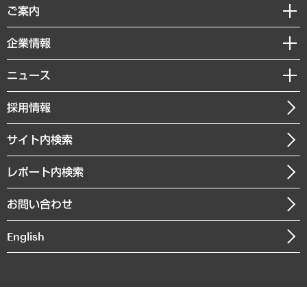
経済調査
ご案内
デジタルイノベーション
レポート
国際（グローバルビジネス・開発支援・国際戦略・グローバルヘルス）
セミナー・イベント情報
企業情報
コラム
サステナビリティ（環境・資源・エネルギー・ESG・人権）
MUFGビジネスセミナー
調査・研究報告書
私たちの想い
共生・ダイバーシティ
ニュース
受託案件情報
クローズアップ
社長メッセージ
GRC（ガバナンス・リスク・コンプライアンス）・防災（政策）
その他お申し込み
ニュースリリース
経営用語集
採用情報
会社概要
経済・産業・雇用・労働
調査協力のお願い
お知らせ
受託・受注実績（官公庁関連）
企業理念
医療・介護・福祉・教育・子ども
サイト内検索
メディア掲載・出演
役員一覧
自治体経営・官民協働
寄稿記事
沿革
レポート内検索
まちづくり・観光・交通・スポーツ・スマートシティ
書籍
組織図・本部部室紹介
自然資源・農林水産業・食料システム
お問い合わせ
インドネシア現地法人
決算公告
English
業績ハイライト
アクセスマップ
個人情報保護方針
環境方針