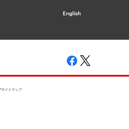
English
表示
ニティガイドライン
基本方針
プ
サイトマップ
ついて
開示等の請求の手続きについて