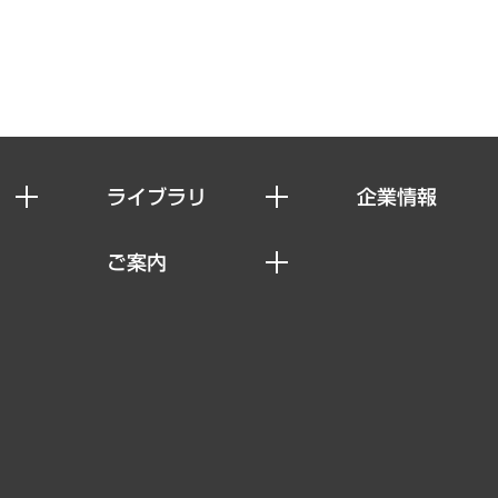
ライブラリ
企業情報
経済調査
私たちの想い
ご案内
レポート
社長メッセージ
セミナー・イベント情報
コラム
会社概要
MUFGビジネスセミナー
ヘルス）
調査・研究報告書
企業理念
受託案件情報
クローズアップ
役員一覧
その他お申し込み
経営用語集
沿革
調査協力のお願い
）
受託・受注実績（官公庁関連）
組織図・本部部室紹介
メディア掲載・出演
インドネシア現地法人