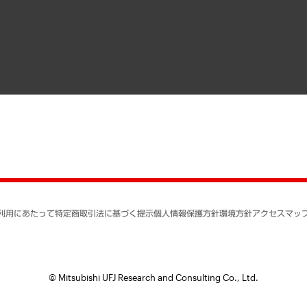
寄稿記事
決算公告
書籍
業績ハイライト
アクセスマップ
個人情報保護方針
環境方針
サステナビリティ
特定商取引法に基づく
SNSアカウントコミュ
反社会的勢力に対する
利用にあたって
特定商取引法に基づく提示
個人情報保護方針
環境方針
アクセスマッ
個人情報の取り扱いに
書面による個人情報の
© Mitsubishi UFJ Research and Consulting Co., Ltd.