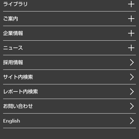
経営戦略
ライブラリ
組織・人事戦略
経済調査
ご案内
デジタルイノベーション
レポート
国際（グローバルビジネス・開発支援・国際戦略・グローバルヘルス）
セミナー・イベント情報
企業情報
コラム
サステナビリティ（環境・資源・エネルギー・ESG・人権）
MUFGビジネスセミナー
調査・研究報告書
私たちの想い
共生・ダイバーシティ
ニュース
受託案件情報
クローズアップ
社長メッセージ
GRC（ガバナンス・リスク・コンプライアンス）・防災（政策）
その他お申し込み
ニュースリリース
経営用語集
採用情報
会社概要
経済・産業・雇用・労働
調査協力のお願い
お知らせ
受託・受注実績（官公庁関連）
企業理念
医療・介護・福祉・教育・子ども
サイト内検索
メディア掲載・出演
役員一覧
自治体経営・官民協働
寄稿記事
沿革
レポート内検索
まちづくり・観光・交通・スポーツ・スマートシティ
書籍
組織図・本部部室紹介
自然資源・農林水産業・食料システム
お問い合わせ
インドネシア現地法人
決算公告
English
業績ハイライト
アクセスマップ