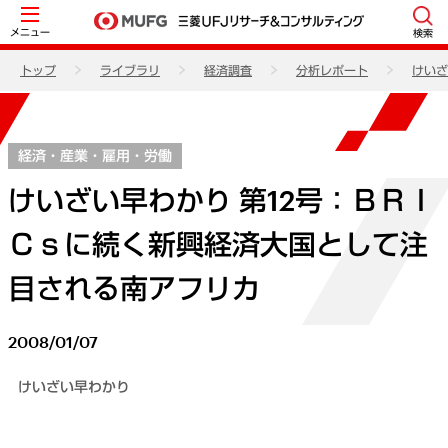
メニュー
検索
トップ
ライブラリ
経済調査
分析レポート
けいざ
経済・産業・雇用・労働
けいざい早わかり 第12号：ＢＲＩ
Ｃｓに続く新興経済大国として注
目される南アフリカ
2008/01/07
けいざい早わかり