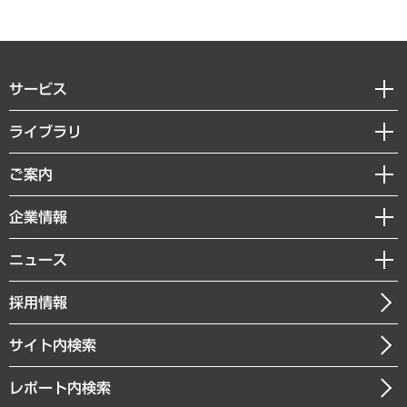
サービス
経営戦略
ライブラリ
組織・人事戦略
経済調査
ご案内
デジタルイノベーション
レポート
国際（グローバルビジネス・開発支援・国際戦略・グローバルヘルス）
セミナー・イベント情報
企業情報
コラム
サステナビリティ（環境・資源・エネルギー・ESG・人権）
MUFGビジネスセミナー
調査・研究報告書
私たちの想い
共生・ダイバーシティ
ニュース
受託案件情報
クローズアップ
社長メッセージ
GRC（ガバナンス・リスク・コンプライアンス）・防災（政策）
その他お申し込み
ニュースリリース
経営用語集
採用情報
会社概要
経済・産業・雇用・労働
調査協力のお願い
お知らせ
受託・受注実績（官公庁関連）
企業理念
医療・介護・福祉・教育・子ども
サイト内検索
メディア掲載・出演
役員一覧
自治体経営・官民協働
寄稿記事
沿革
レポート内検索
まちづくり・観光・交通・スポーツ・スマートシティ
書籍