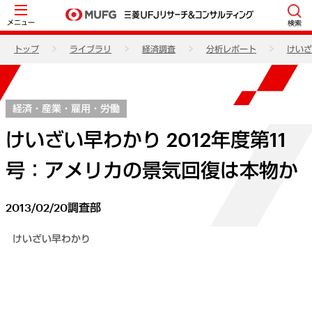
メニュー
検索
トップ
ライブラリ
経済調査
分析レポート
けいざ
経済・産業・雇用・労働
けいざい早わかり 2012年度第11
号：アメリカの景気回復は本物か
2013/02/20
調査部
けいざい早わかり