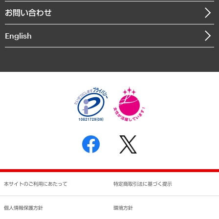
組織図・本部部室紹介
自然資源・農林水産業・食料システム
お問い合わせ
インドネシア現地法人
決算公告
English
業績ハイライト
アクセスマップ
個人情報保護方針
環境方針
サステナビリティ
特定商取引法に基づく表示
SNSアカウントコミュニティガイドライン
反社会的勢力に対する基本方針
個人情報の取り扱いについて
書面による個人情報の開示等の請求の手続きについて
本サイトのご利用にあたって
特定商取引法に基づく提示
個人情報保護方針
環境方針