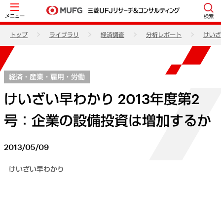
メニュー
検索
トップ
ライブラリ
経済調査
分析レポート
けいざ
経済・産業・雇用・労働
けいざい早わかり 2013年度第2
号：企業の設備投資は増加するか
2013/05/09
けいざい早わかり