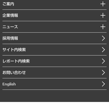
経済調査
ご案内
デジタルイノベーション
レポート
国際（グローバルビジネス・開発支援・国際戦略・グローバルヘルス）
セミナー・イベント情報
企業情報
コラム
サステナビリティ（環境・資源・エネルギー・ESG・人権）
MUFGビジネスセミナー
調査・研究報告書
私たちの想い
共生・ダイバーシティ
ニュース
受託案件情報
クローズアップ
社長メッセージ
GRC（ガバナンス・リスク・コンプライアンス）・防災（政策）
その他お申し込み
ニュースリリース
経営用語集
採用情報
会社概要
経済・産業・雇用・労働
調査協力のお願い
お知らせ
受託・受注実績（官公庁関連）
企業理念
医療・介護・福祉・教育・子ども
サイト内検索
メディア掲載・出演
役員一覧
自治体経営・官民協働
寄稿記事
沿革
レポート内検索
まちづくり・観光・交通・スポーツ・スマートシティ
書籍
組織図・本部部室紹介
自然資源・農林水産業・食料システム
お問い合わせ
インドネシア現地法人
決算公告
English
業績ハイライト
アクセスマップ
個人情報保護方針
環境方針