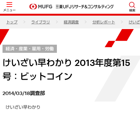
メニュー
検索
トップ
ライブラリ
経済調査
分析レポート
けいざ
経済・産業・雇用・労働
けいざい早わかり 2013年度第15
号：ビットコイン
2014/03/18
調査部
けいざい早わかり