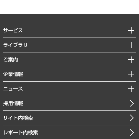
サービス
経営戦略
ライブラリ
組織・人事戦略
経済調査
ご案内
デジタルイノベーション
レポート
国際（グローバルビジネス・開発支援・国際戦略・グローバルヘルス）
セミナー・イベント情報
企業情報
コラム
サステナビリティ（環境・資源・エネルギー・ESG・人権）
MUFGビジネスセミナー
調査・研究報告書
私たちの想い
共生・ダイバーシティ
ニュース
受託案件情報
クローズアップ
社長メッセージ
GRC（ガバナンス・リスク・コンプライアンス）・防災（政策）
その他お申し込み
ニュースリリース
経営用語集
採用情報
会社概要
経済・産業・雇用・労働
調査協力のお願い
お知らせ
受託・受注実績（官公庁関連）
企業理念
医療・介護・福祉・教育・子ども
サイト内検索
メディア掲載・出演
役員一覧
自治体経営・官民協働
寄稿記事
沿革
レポート内検索
まちづくり・観光・交通・スポーツ・スマートシティ
書籍