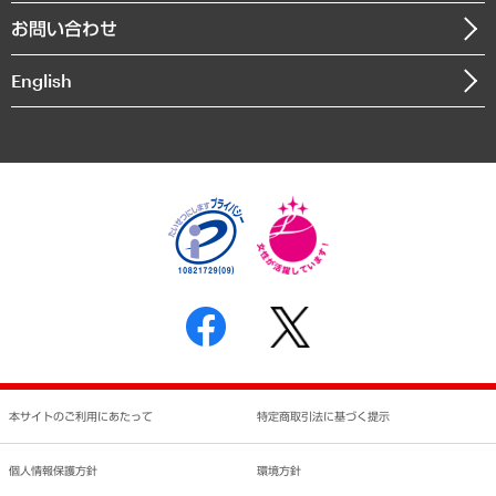
組織図・本部部室紹介
自然資源・農林水産業・食料システム
お問い合わせ
インドネシア現地法人
決算公告
English
業績ハイライト
アクセスマップ
個人情報保護方針
環境方針
サステナビリティ
特定商取引法に基づく表示
SNSアカウントコミュニティガイドライン
反社会的勢力に対する基本方針
個人情報の取り扱いについて
書面による個人情報の開示等の請求の手続きについて
本サイトのご利用にあたって
特定商取引法に基づく提示
個人情報保護方針
環境方針