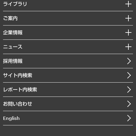
経営戦略
ライブラリ
組織・人事戦略
経済調査
ご案内
デジタルイノベーション
レポート
国際（グローバルビジネス・開発支援・国際戦略・グローバルヘルス）
セミナー・イベント情報
企業情報
コラム
サステナビリティ（環境・資源・エネルギー・ESG・人権）
MUFGビジネスセミナー
調査・研究報告書
私たちの想い
共生・ダイバーシティ
ニュース
受託案件情報
クローズアップ
社長メッセージ
GRC（ガバナンス・リスク・コンプライアンス）・防災（政策）
その他お申し込み
ニュースリリース
経営用語集
採用情報
会社概要
経済・産業・雇用・労働
調査協力のお願い
お知らせ
受託・受注実績（官公庁関連）
企業理念
医療・介護・福祉・教育・子ども
サイト内検索
メディア掲載・出演
役員一覧
自治体経営・官民協働
寄稿記事
沿革
レポート内検索
まちづくり・観光・交通・スポーツ・スマートシティ
書籍
組織図・本部部室紹介
自然資源・農林水産業・食料システム
お問い合わせ
インドネシア現地法人
決算公告
English
業績ハイライト
アクセスマップ