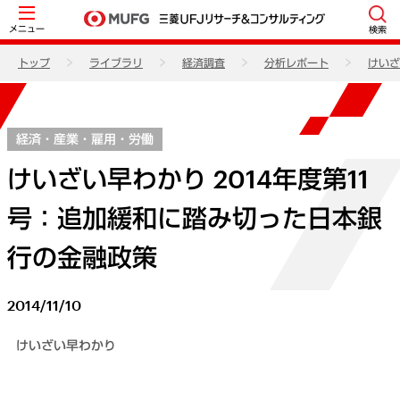
メニュー
検索
トップ
ライブラリ
経済調査
分析レポート
けいざ
経済・産業・雇用・労働
けいざい早わかり 2014年度第11
号：追加緩和に踏み切った日本銀
行の金融政策
2014/11/10
けいざい早わかり