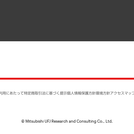
寄稿記事
決算公告
書籍
業績ハイライト
アクセスマップ
個人情報保護方針
環境方針
サステナビリティ
特定商取引法に基づく
SNSアカウントコミュ
反社会的勢力に対する
利用にあたって
特定商取引法に基づく提示
個人情報保護方針
環境方針
アクセスマッ
個人情報の取り扱いに
書面による個人情報の
© Mitsubishi UFJ Research and Consulting Co., Ltd.