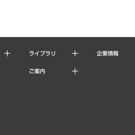
ライブラリ
企業情報
経済調査
私たちの想い
ご案内
レポート
社長メッセージ
セミナー・イベント情報
コラム
会社概要
MUFGビジネスセミナー
ヘルス）
調査・研究報告書
企業理念
受託案件情報
クローズアップ
役員一覧
その他お申し込み
経営用語集
沿革
調査協力のお願い
）
受託・受注実績（官公庁関連）
組織図・本部部室紹介
メディア掲載・出演
インドネシア現地法人