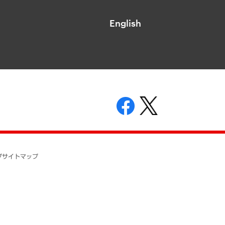
English
表示
ニティガイドライン
基本方針
プ
サイトマップ
ついて
開示等の請求の手続きについて