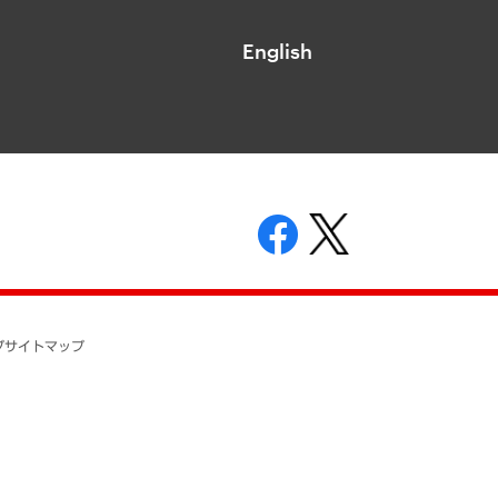
English
表示
ニティガイドライン
基本方針
プ
サイトマップ
ついて
開示等の請求の手続きについて