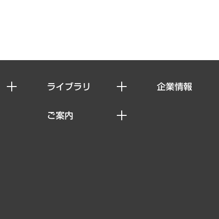
ライブラリ
企業情報
経済調査
私たちの想い
ご案内
レポート
社長メッセージ
セミナー・イベント情報
コラム
会社概要
MUFGビジネスセミナー
ヘルス）
調査・研究報告書
企業理念
受託案件情報
クローズアップ
役員一覧
その他お申し込み
経営用語集
沿革
調査協力のお願い
）
受託・受注実績（官公庁関連）
組織図・本部部室紹介
メディア掲載・出演
インドネシア現地法人