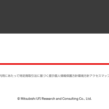
寄稿記事
決算公告
書籍
業績ハイライト
アクセスマップ
個人情報保護方針
環境方針
サステナビリティ
特定商取引法に基づく
SNSアカウントコミュ
反社会的勢力に対する
利用にあたって
特定商取引法に基づく提示
個人情報保護方針
環境方針
アクセスマッ
個人情報の取り扱いに
書面による個人情報の
© Mitsubishi UFJ Research and Consulting Co., Ltd.