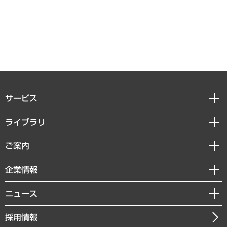
サービス
経営戦略
ライブラリ
組織・人事戦略
経済調査
ご案内
デジタルイノベーション
レポート
国際（グローバルビジネス・開発支援・国際戦略・グローバルヘルス）
セミナー・イベント情報
企業情報
コラム
サステナビリティ（環境・資源・エネルギー・ESG・人権）
MUFGビジネスセミナー
調査・研究報告書
私たちの想い
共生・ダイバーシティ
ニュース
受託案件情報
クローズアップ
社長メッセージ
GRC（ガバナンス・リスク・コンプライアンス）・防災（政策）
その他お申し込み
ニュースリリース
経営用語集
採用情報
会社概要
経済・産業・雇用・労働
調査協力のお願い