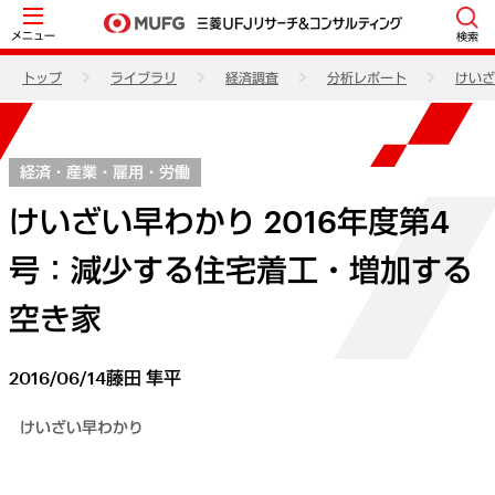
メニュー
検索
トップ
ライブラリ
経済調査
分析レポート
けいざ
経済・産業・雇用・労働
けいざい早わかり 2016年度第4
号：減少する住宅着工・増加する
空き家
2016/06/14
藤田 隼平
けいざい早わかり