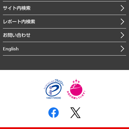
お知らせ
受託・受注実績（官公庁関連）
企業理念
医療・介護・福祉・教育・子ども
サイト内検索
メディア掲載・出演
役員一覧
自治体経営・官民協働
寄稿記事
沿革
レポート内検索
まちづくり・観光・交通・スポーツ・スマートシティ
書籍
組織図・本部部室紹介
自然資源・農林水産業・食料システム
お問い合わせ
インドネシア現地法人
決算公告
English
業績ハイライト
アクセスマップ
個人情報保護方針
環境方針
サステナビリティ
特定商取引法に基づく表示
SNSアカウントコミュニティガイドライン
反社会的勢力に対する基本方針
個人情報の取り扱いについて
書面による個人情報の開示等の請求の手続きについて