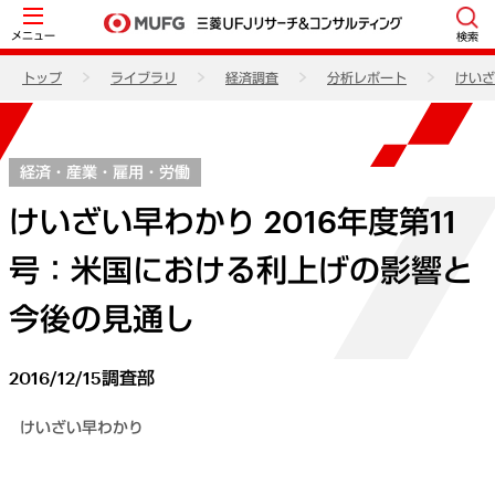
メニュー
検索
トップ
ライブラリ
経済調査
分析レポート
けいざ
経済・産業・雇用・労働
けいざい早わかり 2016年度第11
号：米国における利上げの影響と
今後の見通し
2016/12/15
調査部
けいざい早わかり