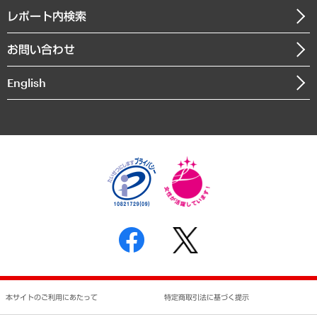
寄稿記事
沿革
レポート内検索
まちづくり・観光・交通・スポーツ・スマートシティ
書籍
組織図・本部部室紹介
自然資源・農林水産業・食料システム
お問い合わせ
インドネシア現地法人
決算公告
English
業績ハイライト
アクセスマップ
個人情報保護方針
環境方針
サステナビリティ
特定商取引法に基づく表示
SNSアカウントコミュニティガイドライン
反社会的勢力に対する基本方針
個人情報の取り扱いについて
書面による個人情報の開示等の請求の手続きについて
本サイトのご利用にあたって
特定商取引法に基づく提示