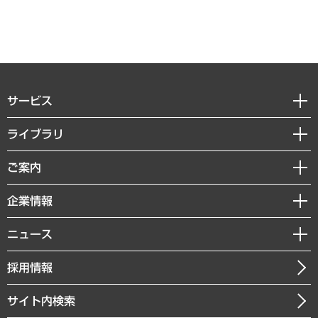
サービス
経営戦略
ライブラリ
組織・人事戦略
経済調査
ご案内
デジタルイノベーション
レポート
国際（グローバルビジネス・開発支援・国際戦略・グローバルヘルス）
セミナー・イベント情報
企業情報
コラム
サステナビリティ（環境・資源・エネルギー・ESG・人権）
MUFGビジネスセミナー
調査・研究報告書
私たちの想い
共生・ダイバーシティ
ニュース
受託案件情報
クローズアップ
社長メッセージ
GRC（ガバナンス・リスク・コンプライアンス）・防災（政策）
その他お申し込み
ニュースリリース
経営用語集
採用情報
会社概要
経済・産業・雇用・労働
調査協力のお願い
お知らせ
受託・受注実績（官公庁関連）
企業理念
医療・介護・福祉・教育・子ども
サイト内検索
メディア掲載・出演
役員一覧
自治体経営・官民協働